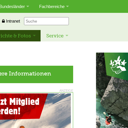
Bundesländer
Fachbereiche
Intranet
ichte & Fotos
Service
ere Informationen
ANZEIGE