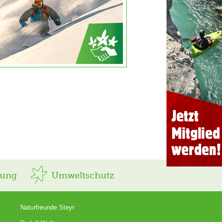
rung
Umweltschutz
Naturfreunde Steyr