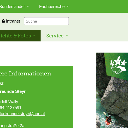
Bundesländer
Fachbereiche
Intranet
ichte & Fotos
Service
ere Informationen
kt
freunde Steyr
dolf Wally
64 4137591
turfreunde.steyr@aon.at
fangstraße 2a