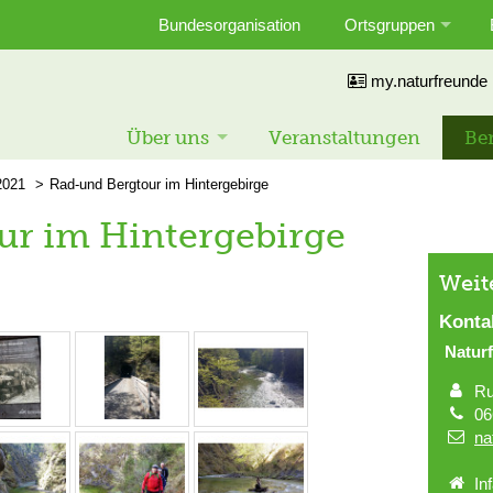
Bundesorganisation
Ortsgruppen
my.naturfreunde
Über uns
Veranstaltungen
Ber
2021
Rad-und Bergtour im Hintergebirge
ur im Hintergebirge
Weit
Konta
Natur
Ru
06
na
In