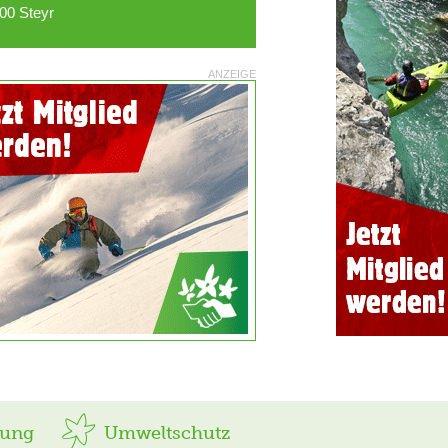
00 Steyr
ANZEIGE
rung
Umweltschutz